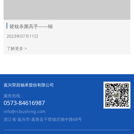
硬核杀菌高手——铜
2023年07月11日
了解更多 >
嘉兴荣昌轴承股份有限公司
服务热线：
0573-84616987
info@rcbushing.com
浙江省·嘉兴市·嘉善县干窑镇庄驰中路68号